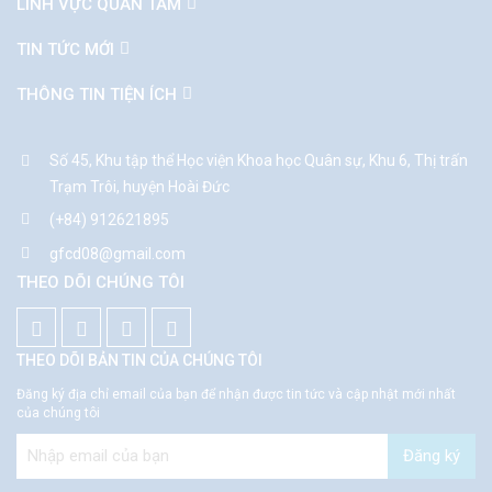
LINH VỰC QUAN TÂM
TIN TỨC MỚI
THÔNG TIN TIỆN ÍCH
Số 45, Khu tập thể Học viện Khoa học Quân sự, Khu 6, Thị trấn
Trạm Trôi, huyện Hoài Đức
(+84) 912621895
gfcd08@gmail.com
THEO DÕI CHÚNG TÔI
THEO DÕI BẢN TIN CỦA CHÚNG TÔI
Đăng ký địa chỉ email của bạn để nhận được tin tức và cập nhật mới nhất
của chúng tôi
Đăng ký