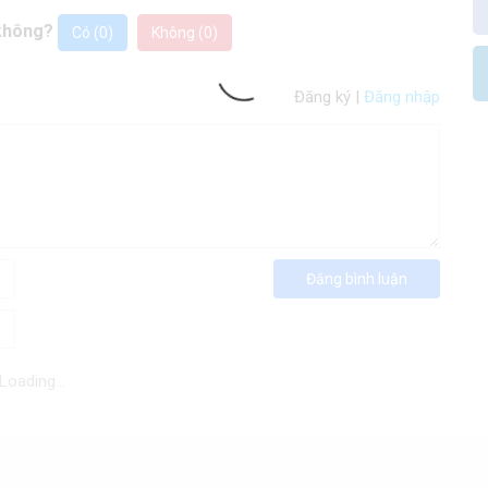
 không?
Có (
0
)
Không (
0
)
Đăng ký
|
Đăng nhập
Đăng bình luận
Loading...