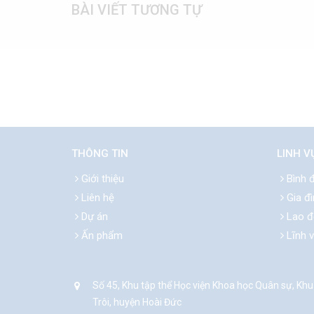
BÀI VIẾT TƯƠNG TỰ
THÔNG TIN
LINH V
Giới thiệu
Bình đ
Liên hệ
Gia đì
Dự án
Lao đ
Ấn phẩm
Lĩnh 
Số 45, Khu tập thể Học viện Khoa học Quân sự, Khu
Trôi, huyện Hoài Đức