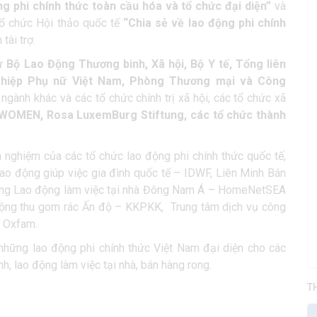
g phi chính thức toàn cầu hóa và tổ chức đại diện”
và
tổ chức Hội thảo quốc tế
“Chia sẻ về lao động phi chính
tài trợ.
từ
Bộ Lao Động Thương binh, Xã hội, Bộ Y tế, Tổng liên
 hiệp Phụ nữ Việt Nam, Phòng Thương mại và Công
ngành khác và các tổ chức chính trị xã hội, các tổ chức xã
WOMEN, Rosa LuxemBurg Stiftung, các tổ chức thành
h nghiệm của các tổ chức lao động phi chính thức quốc tế,
o động giúp việc gia đình quốc tế – IDWF, Liên Minh Bán
Mạng Lao động làm việc tại nhà Đông Nam Á – HomeNetSEA
ộng thu gom rác Ấn độ – KKPKK, Trung tâm dịch vụ công
c Oxfam.
 những lao động phi chính thức Việt Nam đại diện cho các
nh, lao động làm việc tại nhà, bán hàng rong.
T