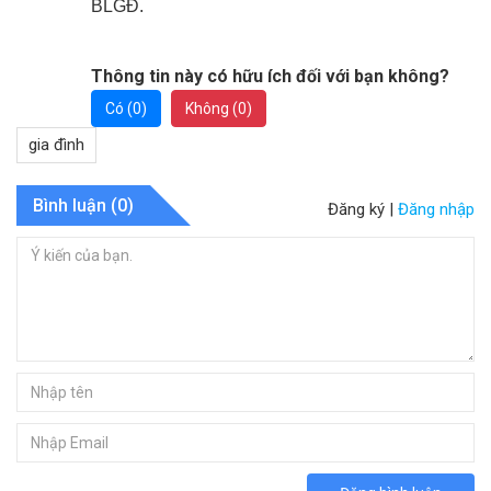
BLGĐ.
Thông tin này có hữu ích đối với bạn không?
Có (
0
)
Không (
0
)
gia đình
Bình luận (
0
)
Đăng ký
|
Đăng nhập