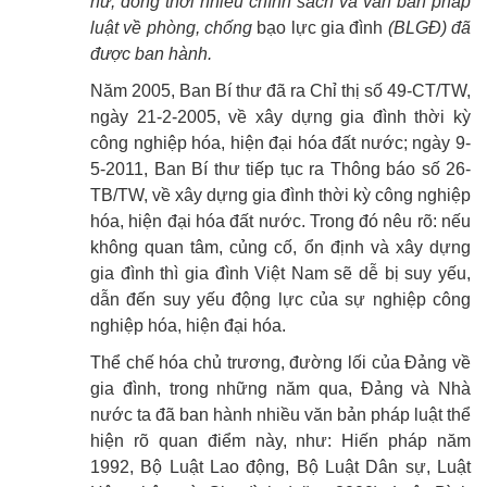
nữ, đồng thời nhiều chính sách và văn bản pháp
luật về phòng, chống
bạo lực gia đình
(BLGĐ) đã
được ban hành.
Năm 2005, Ban Bí thư đã ra Chỉ thị số 49-CT/TW,
ngày 21-2-2005, về xây dựng gia đình thời kỳ
công nghiệp hóa, hiện đại hóa đất nước; ngày 9-
5-2011, Ban Bí thư tiếp tục ra Thông báo số 26-
TB/TW, về xây dựng gia đình thời kỳ công nghiệp
hóa, hiện đại hóa đất nước. Trong đó nêu rõ: nếu
không quan tâm, củng cố, ổn định và xây dựng
gia đình thì gia đình Việt Nam sẽ dễ bị suy yếu,
dẫn đến suy yếu động lực của sự nghiệp công
nghiệp hóa, hiện đại hóa.
Thể chế hóa chủ trương, đường lối của Đảng về
gia đình, trong những năm qua, Đảng và Nhà
nước ta đã ban hành nhiều văn bản pháp luật thể
hiện rõ quan điểm này, như: Hiến pháp năm
1992, Bộ Luật Lao động, Bộ Luật Dân sự, Luật