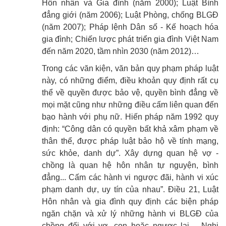
Hôn nhân và Gia đình (năm 2000); Luật Bình
đẳng giới (năm 2006); Luật Phòng, chống BLGĐ
(năm 2007); Pháp lệnh Dân số - Kế hoạch hóa
gia đình; Chiến lược phát triển gia đình Việt Nam
đến năm 2020, tầm nhìn 2030 (năm 2012)…
Trong các văn kiện, văn bản quy phạm pháp luật
này, có những điểm, điều khoản quy định rất cụ
thể về quyền được bảo vệ, quyền bình đẳng về
mọi mặt cũng như những điều cấm liên quan đến
bạo hành với phụ nữ. Hiến pháp năm 1992 quy
định: “Công dân có quyền bất khả xâm phạm về
thân thể, được pháp luật bảo hộ về tính mạng,
sức khỏe, danh dự”. Xây dựng quan hệ vợ -
chồng là quan hệ hôn nhân tự nguyện, bình
đẳng... Cấm các hành vi ngược đãi, hành vi xúc
phạm danh dự, uy tín của nhau”. Điều 21, Luật
Hôn nhân và gia đình quy định các biện pháp
ngăn chặn và xử lý những hành vi BLGĐ của
chồng đối với vợ, con hoặc ngược lại… Nghị