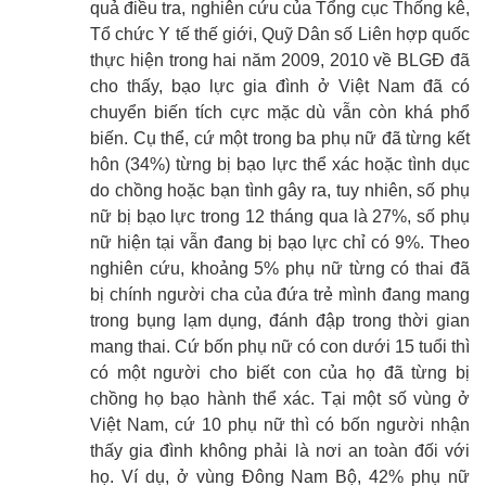
quả điều tra, nghiên cứu của Tổng cục Thống kê,
Tổ chức Y tế thế giới, Quỹ Dân số Liên hợp quốc
thực hiện trong hai năm 2009, 2010 về BLGĐ đã
cho thấy, bạo lực gia đình ở Việt Nam đã có
chuyển biến tích cực mặc dù vẫn còn khá phổ
biến. Cụ thể, cứ một trong ba phụ nữ đã từng kết
hôn (34%) từng bị bạo lực thể xác hoặc tình dục
do chồng hoặc bạn tình gây ra, tuy nhiên, số phụ
nữ bị bạo lực trong 12 tháng qua là 27%, số phụ
nữ hiện tại vẫn đang bị bạo lực chỉ có 9%. Theo
nghiên cứu, khoảng 5% phụ nữ từng có thai đã
bị chính người cha của đứa trẻ mình đang mang
trong bụng lạm dụng, đánh đập trong thời gian
mang thai. Cứ bốn phụ nữ có con dưới 15 tuổi thì
có một người cho biết con của họ đã từng bị
chồng họ bạo hành thể xác. Tại một số vùng ở
Việt Nam, cứ 10 phụ nữ thì có bốn người nhận
thấy gia đình không phải là nơi an toàn đối với
họ. Ví dụ, ở vùng Đông Nam Bộ, 42% phụ nữ