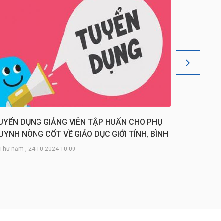
UYỂN DỤNG GIẢNG VIÊN TẬP HUẤN CHO PHỤ
TUYỂN D
UYNH NÒNG CỐT VỀ GIÁO DỤC GIỚI TÍNH, BÌNH
VỀ PHÒN
ẲNG GIỚI VÀ SỨC KHỎE SINH SẢN
TRÊN KH
Thứ năm , 24-10-2024 10:00
Thứ hai , 
Dự án AC c
khóa tập h
và bắt nạt t