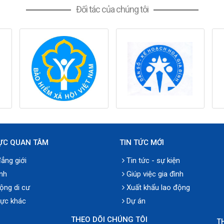
Đối tác của chúng tôi
ỰC QUAN TÂM
TIN TỨC MỚI
ẳng giới
Tin tức - sự kiện
nh
Giúp việc gia đình
ộng di cư
Xuất khẩu lao động
vực khác
Dự án
THEO DÕI CHÚNG TÔI
T