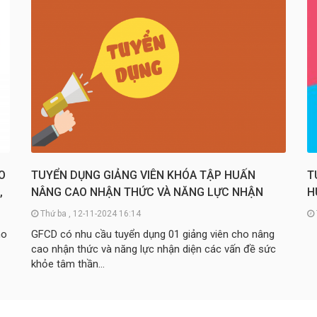
O
TUYỂN DỤNG GIẢNG VIÊN KHÓA TẬP HUẤN
T
,
NÂNG CAO NHẬN THỨC VÀ NĂNG LỰC NHẬN
H
DIỆN CÁC VẤN ĐỀ SỨC KHỎE TÂM THẦN CỦA
Đ
Thứ ba , 12-11-2024 16:14
HỌC SINH CHO GIÁO VIÊN NÒNG CỐT VÀ CÁN BỘ
ho
GFCD có nhu cầu tuyển dụng 01 giảng viên cho nâng
QUẢN LÝ NHÀ TRƯỜNG
cao nhận thức và năng lực nhận diện các vấn đề sức
khỏe tâm thần...