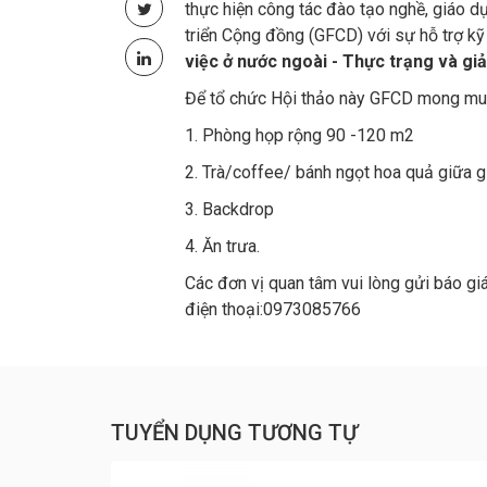
thực hiện công tác đào tạo nghề, giáo d
triển Cộng đồng (GFCD) với sự hỗ trợ k
việc ở nước ngoài - Thực trạng và gi
Để tổ chức Hội thảo này GFCD mong muố
1. Phòng họp rộng 90 -120 m2
2. Trà/coffee/ bánh ngọt hoa quả giữa g
3. Backdrop
4. Ăn trưa.
Các đơn vị quan tâm vui lòng gửi báo gi
điện thoại:0973085766
TUYỂN DỤNG TƯƠNG TỰ