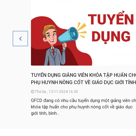
TUYỂN DỤNG GIẢNG VIÊN KHÓA TẬP HUẤN CH
PHỤ HUYNH NÒNG CỐT VỀ GIÁO DỤC GIỚI TÍNH
BÌNH ĐẲNG GIỚI VÀ SỨC KHỎE SINH SẢN
Thứ ba , 12-11-2024 16:30
GFCD đang có nhu cầu tuyển dụng một giảng viên c
khóa tập huấn cho phụ huynh nòng cốt về giáo dục
giới tính, bình...